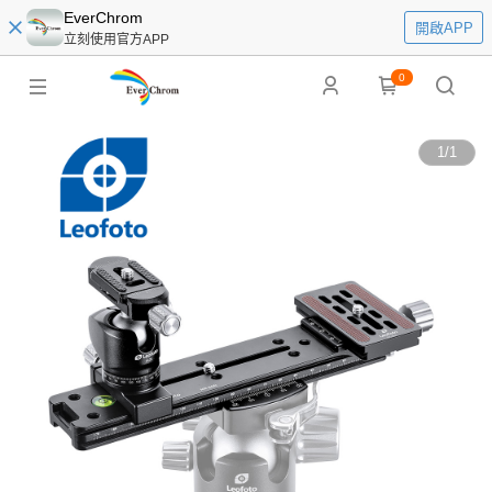
EverChrom
開啟APP
立刻使用官方APP
0
1
/
1