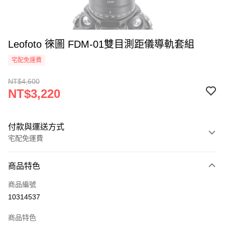
Leofoto 徠圖 FDM-01雙目測距儀導軌套組
宅配免運費
NT$4,600
NT$3,220
付款與運送方式
宅配免運費
付款方式
商品特色
信用卡一次付款
商品編號
信用卡分期付款
10314537
3 期 0 利率 每期
NT$1,073
21家銀行
商品特色
6 期 0 利率 每期
NT$536
21家銀行
合作金庫商業銀行
第一商業銀行