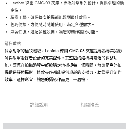
Leofoto 徠圖 GMC-03 夾座，專為射擊系列設計，提供卓越的穩
華南商業銀行
彰化商業銀行
12 期 0 利率 每期
NT$122
21家銀行
合作金庫商業銀行
第一商業銀行
定性。
上海商業儲蓄銀行
台北富邦商業銀行
華南商業銀行
彰化商業銀行
24 期 0 利率 每期
NT$61
20家銀行
合作金庫商業銀行
第一商業銀行
國泰世華商業銀行
兆豐國際商業銀行
精密工藝，確保每次拍攝都能達到最佳效果。
上海商業儲蓄銀行
台北富邦商業銀行
華南商業銀行
彰化商業銀行
臺灣中小企業銀行
台中商業銀行
合作金庫商業銀行
第一商業銀行
輕巧便攜，方便隨時隨地使用，滿足各種需求。
LINE Pay
國泰世華商業銀行
兆豐國際商業銀行
上海商業儲蓄銀行
台北富邦商業銀行
匯豐（台灣）商業銀行
華泰商業銀行
華南商業銀行
彰化商業銀行
臺灣中小企業銀行
台中商業銀行
兼容性強，適配多種設備，讓您的創作無限可能。
國泰世華商業銀行
兆豐國際商業銀行
聯邦商業銀行
遠東國際商業銀行
街口支付
上海商業儲蓄銀行
台北富邦商業銀行
匯豐（台灣）商業銀行
華泰商業銀行
臺灣中小企業銀行
台中商業銀行
元大商業銀行
永豐商業銀行
兆豐國際商業銀行
臺灣中小企業銀行
銷售重點
聯邦商業銀行
遠東國際商業銀行
匯豐（台灣）商業銀行
華泰商業銀行
悠遊付
玉山商業銀行
星展（台灣）商業銀行
台中商業銀行
匯豐（台灣）商業銀行
元大商業銀行
永豐商業銀行
探索射擊的極致體驗，Leofoto 徠圖 GMC-03 夾座是專為專業攝影
聯邦商業銀行
遠東國際商業銀行
台新國際商業銀行
中國信託商業銀行
華泰商業銀行
聯邦商業銀行
玉山商業銀行
星展（台灣）商業銀行
ATM付款
師與射擊愛好者設計的完美配件。其堅固的結構與靈活的調整功
元大商業銀行
永豐商業銀行
台灣樂天信用卡公司
遠東國際商業銀行
元大商業銀行
台新國際商業銀行
中國信託商業銀行
玉山商業銀行
星展（台灣）商業銀行
能，讓您在拍攝過程中輕鬆穩定地捕捉每一個瞬間。無論是戶外拍
永豐商業銀行
玉山商業銀行
台灣樂天信用卡公司
台新國際商業銀行
中國信託商業銀行
運送方式
攝還是靜態攝影，這款夾座都能提供卓越的支撐力，助您提升創作
星展（台灣）商業銀行
台新國際商業銀行
台灣樂天信用卡公司
中國信託商業銀行
台灣樂天信用卡公司
效率。選擇彩宣，讓您的攝影作品更上一層樓。
宅配
免運費
詳細說明
相關推薦