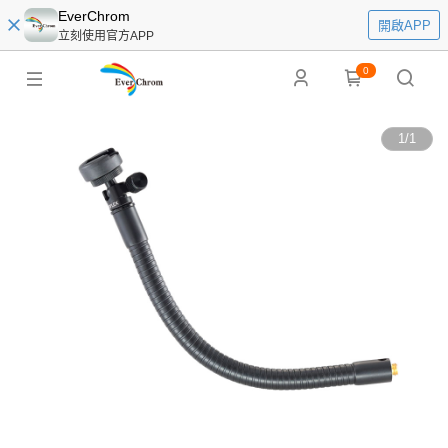
EverChrom
開啟APP
立刻使用官方APP
0
1
/
1