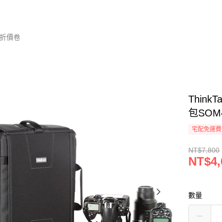
折價卷
ThinkT
包SOM
宅配免運費
NT$7,800
NT$4,
數量