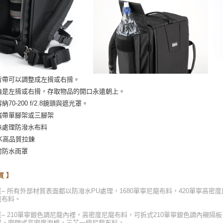
背帶可以調整成左揹或右揹。
論是左揹或右揹，存取物品的開口永遠朝上。
納70-200 f/2.8鏡頭與遮光罩。
攜帶單腳架或三腳架
殊處理防潑水布料
KK高品質拉鍊
附防水雨罩
質 】
– 所有外部材質表面都以防潑水PU處理，1680單寧尼龍布料，420單寧高
龍布料。
– 210單寧銀色調尼龍內裡，高密度尼龍布料，可拆式210單寧銀色調內襯隔板，
罩，密閉式高密度泡棉，三芯一線尼龍布料。