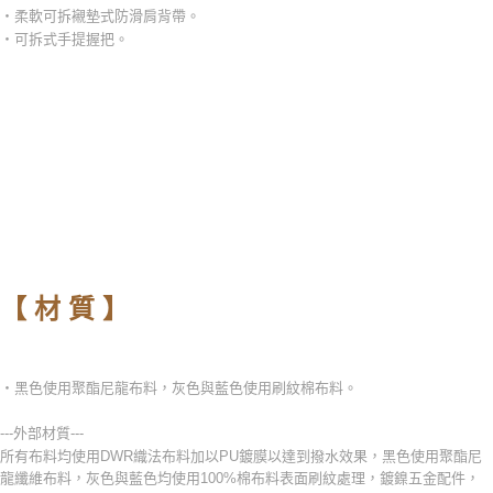
‧柔軟可拆襯墊式防滑肩背帶。
‧可拆式手提握把。
-
【 材 質 】
‧黑色使用聚酯尼龍布料，灰色與藍色使用刷紋棉布料。
---外部材質---
所有布料均使用DWR織法布料加以PU鍍膜以達到撥水效果，黑色使用聚酯尼
龍纖維布料，灰色與藍色均使用100%棉布料表面刷紋處理，鍍鎳五金配件，