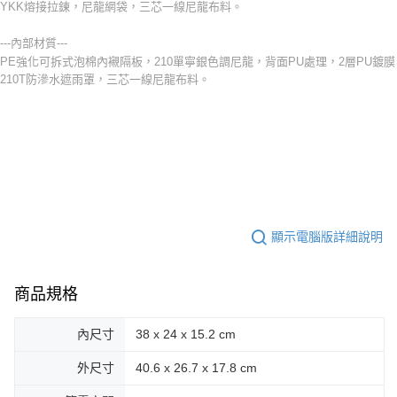
YKK熔接拉鍊，尼龍網袋，三芯一線尼龍布料。
---內部材質---
PE強化可拆式泡棉內襯隔板，210單寧銀色調尼龍，背面PU處理，2層PU鍍膜
210T防滲水遮雨罩，三芯一線尼龍布料。
顯示電腦版詳細說明
商品規格
內尺寸
38 x 24 x 15.2 cm
外尺寸
40.6 x 26.7 x 17.8 cm