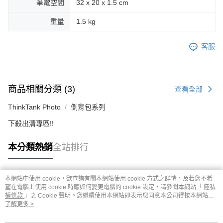
筆電空間
32 x 20 x 1.5 cm
重量
1.5 kg
客服
商品相關分類 (3)
查看全部
ThinkTank Photo
側背包系列
下殺出清專區!!
本分類熱銷
全站排行
本網站中使用 cookie，欲查詢有關本網站使用 cookie 方式之詳情，及若您不希
熱門標籤
望在電腦上使用 cookie 時應如何變更電腦的 cookie 設定，請參閱本網站「
隱私
權條款
」之 Cookie 聲明。您繼續使用本網站即表示您同意本公司得按本網站使
用條款之 Cookie 聲明使用 cookie。
了解更多 >