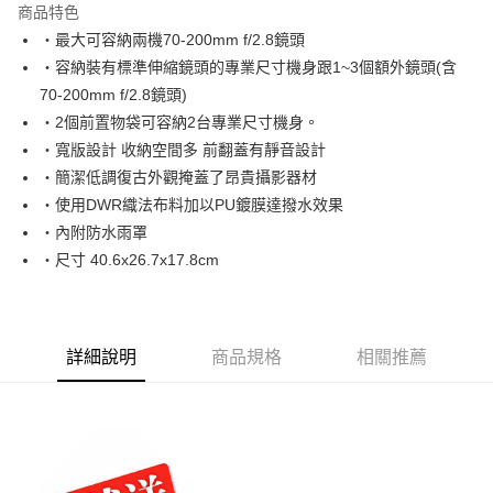
商品特色
6 期 0 利率 每期
NT$626
21家銀行
合作金庫商業銀行
第一商業銀行
‧最大可容納兩機70-200mm f/2.8鏡頭
華南商業銀行
彰化商業銀行
12 期 0 利率 每期
NT$313
21家銀行
合作金庫商業銀行
第一商業銀行
‧容納裝有標準伸縮鏡頭的專業尺寸機身跟1~3個額外鏡頭(含
上海商業儲蓄銀行
台北富邦商業銀行
華南商業銀行
彰化商業銀行
24 期 0 利率 每期
NT$156
20家銀行
合作金庫商業銀行
第一商業銀行
國泰世華商業銀行
兆豐國際商業銀行
70-200mm f/2.8鏡頭)
上海商業儲蓄銀行
台北富邦商業銀行
華南商業銀行
彰化商業銀行
臺灣中小企業銀行
台中商業銀行
合作金庫商業銀行
第一商業銀行
‧2個前置物袋可容納2台專業尺寸機身。
LINE Pay
國泰世華商業銀行
兆豐國際商業銀行
上海商業儲蓄銀行
台北富邦商業銀行
匯豐（台灣）商業銀行
華泰商業銀行
華南商業銀行
彰化商業銀行
臺灣中小企業銀行
台中商業銀行
‧寬版設計 收納空間多 前翻蓋有靜音設計
國泰世華商業銀行
兆豐國際商業銀行
聯邦商業銀行
遠東國際商業銀行
街口支付
上海商業儲蓄銀行
台北富邦商業銀行
匯豐（台灣）商業銀行
華泰商業銀行
‧簡潔低調復古外觀掩蓋了昂貴攝影器材
臺灣中小企業銀行
台中商業銀行
元大商業銀行
永豐商業銀行
兆豐國際商業銀行
臺灣中小企業銀行
聯邦商業銀行
遠東國際商業銀行
匯豐（台灣）商業銀行
華泰商業銀行
‧使用DWR織法布料加以PU鍍膜達撥水效果
悠遊付
玉山商業銀行
星展（台灣）商業銀行
台中商業銀行
匯豐（台灣）商業銀行
元大商業銀行
永豐商業銀行
聯邦商業銀行
遠東國際商業銀行
‧內附防水雨罩
台新國際商業銀行
中國信託商業銀行
華泰商業銀行
聯邦商業銀行
玉山商業銀行
星展（台灣）商業銀行
ATM付款
元大商業銀行
永豐商業銀行
台灣樂天信用卡公司
遠東國際商業銀行
元大商業銀行
‧尺寸 40.6x26.7x17.8cm
台新國際商業銀行
中國信託商業銀行
玉山商業銀行
星展（台灣）商業銀行
永豐商業銀行
玉山商業銀行
台灣樂天信用卡公司
台新國際商業銀行
中國信託商業銀行
運送方式
星展（台灣）商業銀行
台新國際商業銀行
台灣樂天信用卡公司
中國信託商業銀行
台灣樂天信用卡公司
宅配
詳細說明
商品規格
相關推薦
免運費