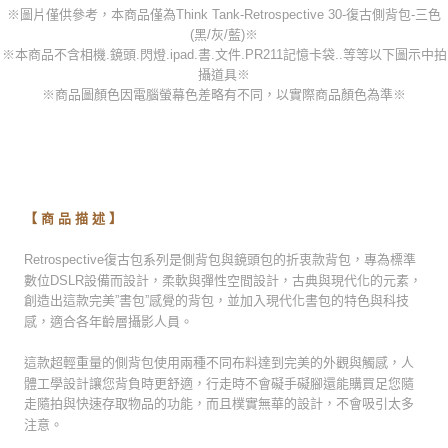
※圖片僅供參考，本商品僅為Think Tank-Retrospective 30-復古側背包-三色
(黑/灰/藍)※
※本商品不含相機.鏡頭.閃燈.ipad.書.文件.PR211記憶卡袋..等等以下圖示中拍
攝道具※
※商品圖顏色因電腦螢幕色差略有不同，以實際商品顏色為準※
-
-
-
-
【 商 品 描 述 】
Retrospective復古包系列是側背包與鏡頭包的折衷款背包，專為標準
數位DSLR設備而設計，柔軟與彈性空間設計，古典與現代化的元素，
創造出這款完美”書包”感覺的背包，並加入現代化書包的特色與科技
感，適合各年齡層攝影人員。
這款超輕重量的側背包使用兩種不同布料達到完美的外觀與觸感，人
體工學設計讓您背負時更舒適，行走時不會礙手礙腳還能購買足您隨
走隨拍與快速存取物品的功能，而且樸實無華的設計，不會吸引太多
注意。