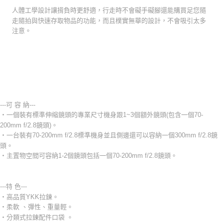
人體工學設計讓揹負時更舒適，行走時不會礙手礙腳還能購買足您隨
走隨拍與快速存取物品的功能，而且樸實無華的設計，不會吸引太多
注意。
-
---可 容 納---
‧一個裝有標準伸縮鏡頭的專業尺寸機身跟1~3個額外鏡頭(包含一個70-
200mm f/2.8鏡頭)。
‧一台裝有70-200mm f/2.8標準機身並且側邊還可以容納一個300mm f/2.8鏡
頭。
‧主置物空間可容納1-2個鏡頭包括一個70-200mm f/2.8鏡頭。
---特 色---
‧高品質YKK拉鍊。
‧柔軟 、彈性、重量輕。
‧分類式拉鍊配件口袋 。