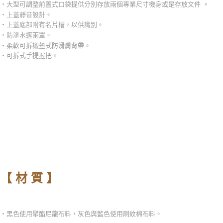
‧大型可調整前置式口袋提供分別存放兩個專業尺寸機身或是存放文件 。
‧上蓋靜音設計。
‧上蓋底部附有名片槽，以供識別。
‧防滲水遮雨罩。
‧柔軟可拆襯墊式防滑肩背帶。
‧可拆式手提握把。
-
【 材 質 】
‧黑色使用聚酯尼龍布料，灰色與藍色使用刷紋棉布料。