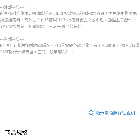
---外部材質---
所有布料均使用DWR織法布料加以PU鍍膜以達到撥水效果，黑色使用聚酯尼
龍纖維布料，灰色與藍色均使用100%棉布料表面刷紋處理，鍍鎳五金配件，
YKK熔接拉鍊，尼龍網袋，三芯一線尼龍布料。
---內部材質---
PE強化可拆式泡棉內襯隔板，210單寧銀色調尼龍，背面PU處理，2層PU鍍膜
210T防滲水遮雨罩，三芯一線尼龍布料。
顯示電腦版詳細說明
商品規格