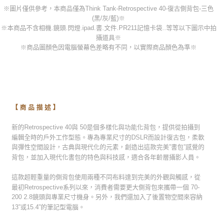
※圖片僅供參考，本商品僅為Think Tank-Retrospective 40-復古側背包-三色
(黑/灰/藍)※
※本商品不含相機.鏡頭.閃燈.ipad.書.文件.PR211記憶卡袋..等等以下圖示中拍
攝道具※
※商品圖顏色因電腦螢幕色差略有不同，以實際商品顏色為準※
-
-
-
-
【 商 品 描 述 】
新的Retrospective 40與 50是個多樣化與功能化背包，提供從拍攝到
編輯全時的戶外工作型態。專為專業尺寸的DSLR而設計復古包，柔軟
與彈性空間設計，古典與現代化的元素，創造出這款完美”書包”感覺的
背包，並加入現代化書包的特色與科技感，適合各年齡層攝影人員。
這款超輕重量的側背包使用兩種不同布料達到完美的外觀與觸感，從
最初Retrospective系列以來，消費者需要更大側背包來攜帶一個 70-
200 2.8鏡頭與專業尺寸機身。另外，我們還加入了後置物空間來容納
13”或15.4”的筆記型電腦。