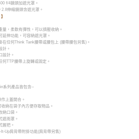
-400 f/4鏡頭加遮光罩。
70 2.8伸縮鏡頭含遮光罩。
 】
輕重量，柔軟有彈性，可以擠壓收納。
部可延伸功能，可容納遮光罩。
掛在任何Think Tank腰帶或腰包上 (腰帶腰包另售)。
設計。
口設計。
任何TTP腰帶上旋轉或固定。
kin系列產品皆包含--
操作上蓋開合。
可收納在袋子內方便存取物品。
件收納口袋。
拆式遮雨罩。
提式握把。
p-It-Up肩背帶附掛功能(肩背帶另售)