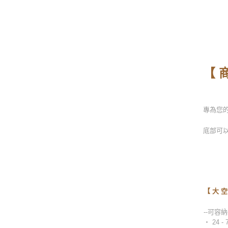
-
【 商
專為您的
底部可
-
【 大 空
--可容納-
‧ 24 