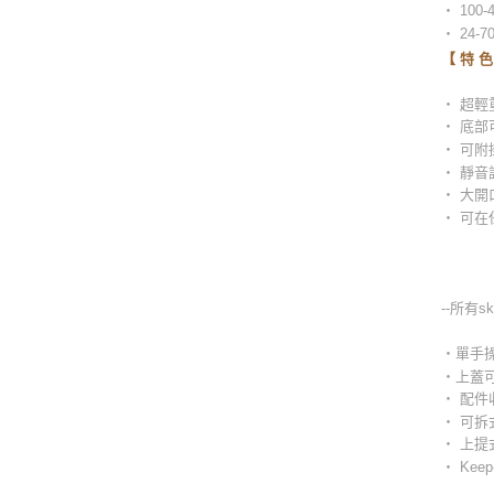
‧ 100
‧ 24-
【 特 色
‧ 超
‧ 底
‧ 可附
‧ 靜音
‧ 大開
‧ 可在
--所有s
‧單手
‧上蓋
‧ 配
‧ 可
‧ 上
‧ Kee