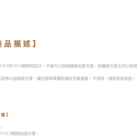
 品 描 述 】
70-200 f/2.8鏡頭而設計，不僅可以容納鏡頭加遮光罩，反轉遮光罩也可以放
以延伸以容納遮光罩，讓您隨時準備好捕捉完美畫面。不用時，請將底部收起。
 間 】
-
- 70 f/2.8鏡頭加遮光罩。