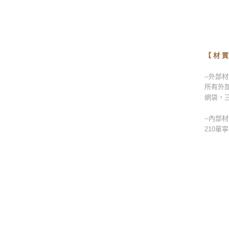
【 材 質
--外部材
所有外部
網袋，
--內部材
210