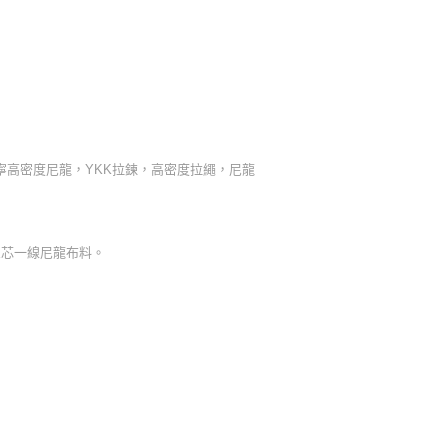
單寧高密度尼龍，YKK拉鍊，高密度拉繩，尼龍
三芯一線尼龍布料。