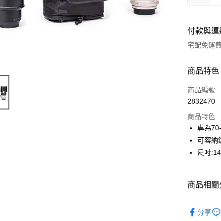
付款與運
宅配免運
付款方式
商品特色
信用卡一
商品編號
2832470
信用卡分
商品特色
3 期 
專為70-
6 期 
合作金
可容納
華南商
12 期
尺吋:14x
合作金
上海商
華南商
24 期
合作金
國泰世
上海商
華南商
臺灣中
合作金
LINE Pay
國泰世
商品相關分
上海商
匯豐（
華南商
臺灣中
國泰世
聯邦商
街口支付
上海商
ThinkTank
匯豐（
臺灣中
元大商
分享
兆豐國
聯邦商
匯豐（
悠遊付