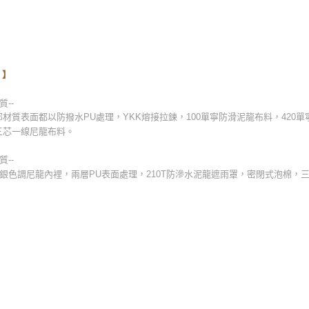
 】
質--
材質表面都以防撥水PU處理，YKK熔接拉鍊，100單寧防滑泥龍布料，420
三芯一線尼龍布料。
質--
單寧銀色調尼龍內裡，兩層PU表面處理，210T防滲水泥龍遮雨罩，密閉式泡棉，