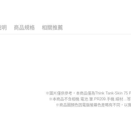
玉山商
台中商
元大商
聯邦商
台新國
華泰商
玉山商
ATM付款
元大商
台灣樂
遠東國
台新國
玉山商
永豐商
台灣樂
台新國
星展（
說明
商品規格
相關推薦
運送方式
台灣樂
中國信
宅配
免運費
-
※圖片僅供參考，本商品僅為Think Tank-Skin 75 P
※本商品不含相機.電池.筆.PR209.手機.線材
※商品圖顏色因電腦螢幕色差略有不同，以
-
-
-