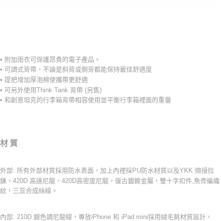
-
• 附加雨衣可保護昂貴的電子產品。
• 可調式背帶，不論是斜背或側背都能保持最佳舒適度
• 提把增加厚泡棉使攜帶更舒適
• 可另外使用Think Tank 背帶 (另售)
• 和創意坦克的行李箱背帶相容使用並平衡行李箱裡面的重量
材 質
外部: 所有外部材質採用防水表面，加上內裡採PU防水材質以及YKK 熔接拉
鍊，420D 高速尼龍，420D高密度尼龍，復古鍍鎳金屬，雙十字扣件,魚骨編織
紋，三蕊合成絲線。
內部: 210D 銀色調尼龍線，專放iPhone 和 iPad mini採用絨毛氈材質設計，