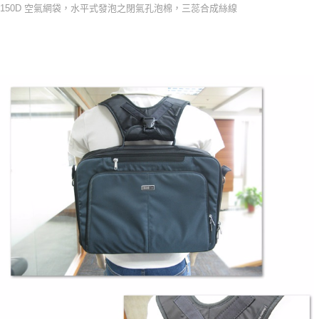
150D 空氣網袋，水平式發泡之閉氣孔泡棉，三蕊合成絲線