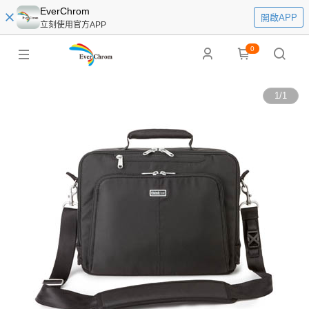
EverChrom
開啟APP
立刻使用官方APP
0
1
/
1