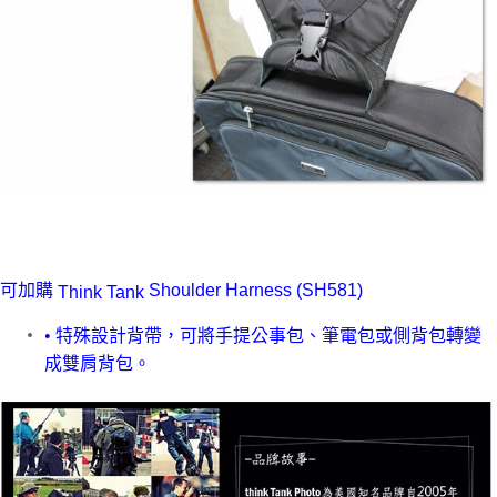
-
可加購
Shoulder Harness (SH581)
Think Tank
•
特殊設計背帶，
可將手提公事包、筆電包或
側背包轉變
成雙肩
背包。