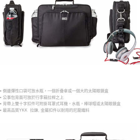
-
• 側邊彈性口袋可放水瓶，一個折疊傘或一個大的太陽眼鏡盒
• 公事包背面可放於行李箱拉桿之上
• 背帶上雙十字扣件可附掛耳罩式耳機，水瓶，棒球帽或太陽眼鏡盒
• 最高品質YKK 拉鍊, 金屬扣件以耐用的尼龍織料