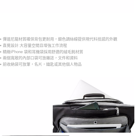
-
• 彈道尼龍材質確保背包更耐用，銀色調絲線提供現代科技感的外觀
• 直覺設計:大容量空間且增強工作流程
• 精緻iPhone 袋和耳機袋採用舒適的絨毛氈材質
• 兩個寬敞的內部口袋可放雜誌，文件和資料
• 前收納袋可放筆，名片，鑰匙或其他個人物品