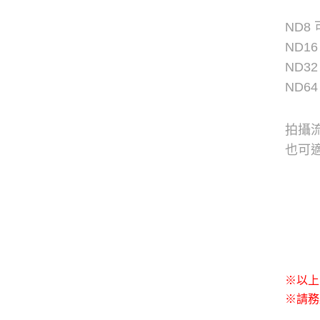
ND8
ND1
ND3
ND6
拍攝
也可
※以上
※請務