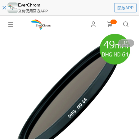
EverChrom
開啟APP
立刻使用官方APP
0
1
/
1