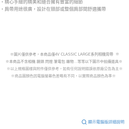
‧
精心手繪的精美和縫合擁有豐富的細節
‧
肩帶用途很廣，設計在頸部或整個肩部間舒適攜帶
※
※圖片僅
供參考，本商
品
僅
4V CLASSIC LARGE系列相機背帶
※本商品不含相機.鏡頭.閃燈.筆電包.雜物…等等以下圖示中拍攝道具※
※以上規格圖樣與附件僅供參考，如有任何說明錯誤依原廠公告為主※
※商品圖顏色因電腦螢幕色差略有不同，以實際商品顏色為準※
顯示電腦版詳細說明