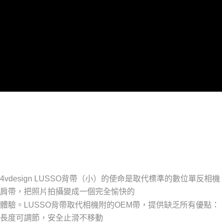
4vdesign LUSSO
背帶（小）的使命是取代標準的數位單反相機
肩帶，把照片拍攝變成一個完全愉快的
體驗。
LUSSO
背帶取代相機附的
OEM
帶，提供缺乏所有優點：
長度可調節，安全止滑不移動