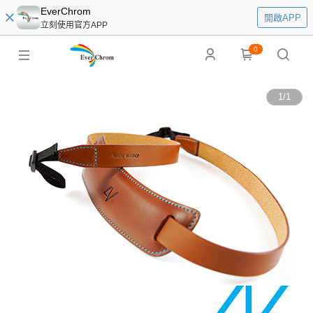
EverChrom
開啟APP
立刻使用官方APP
0
1
/
1