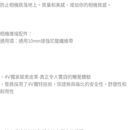
防止相機跌落地上。質量和美感，增加你的相機質感。
相機連接配件：
通用環：通用10mm增強尼龍纖維帶
‧4V獨家碳黑皮革-真正令人驚訝的觸覺體驗
‧
墊肩採用了4V獨特技術，保證無與倫比的安全性，舒適性和
耐用性