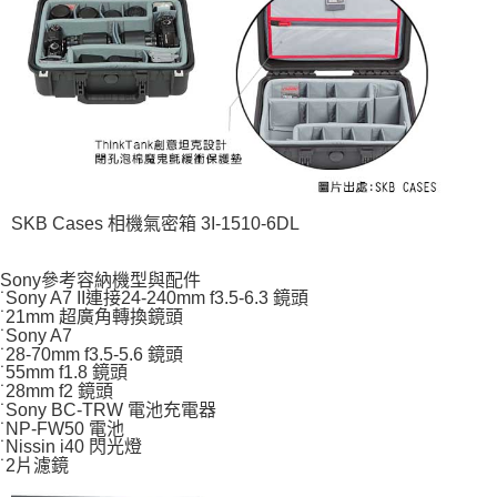
SKB Cases 相機氣密箱 3I-1510-6DL
Sony參考容納機型與配件
˙Sony A7 II連接24-240mm f3.5-6.3 鏡頭
˙21mm 超廣角轉換鏡頭
˙Sony A7
˙28-70mm f3.5-5.6 鏡頭
˙55mm f1.8 鏡頭
˙28mm f2 鏡頭
˙Sony BC-TRW 電池充電器
˙NP-FW50 電池
˙Nissin i40 閃光燈
˙2片濾鏡