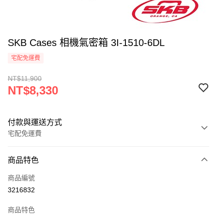
SKB Cases 相機氣密箱 3I-1510-6DL
宅配免運費
NT$11,900
NT$8,330
付款與運送方式
宅配免運費
付款方式
商品特色
信用卡一次付款
商品編號
信用卡分期付款
3216832
3 期 0 利率 每期
NT$2,776
21家銀行
商品特色
6 期 0 利率 每期
NT$1,388
21家銀行
合作金庫商業銀行
第一商業銀行