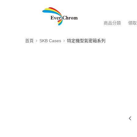
商品分類
領取
首頁
SKB Cases
特定機型氣密箱系列