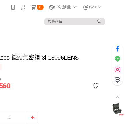
0
中文 (繁體)
TWD
ases 鏡頭氣密箱 3i-13096LENS
0
560