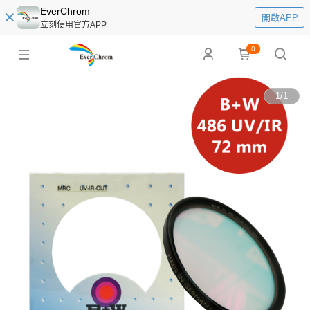
EverChrom
開啟APP
立刻使用官方APP
0
1
/
1