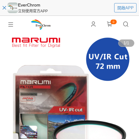
EverChrom
開啟APP
立刻使用官方APP
0
1
/
1