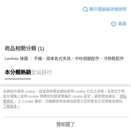
顯示電腦版詳細說明
客服
商品相關分類 (1)
Leofoto 徠圖
手機、雨傘各式夾具、中柱相關配件、冷熱靴配件
本分類熱銷
全站排行
本網站中使用 cookie，欲查詢有關本網站使用 cookie 方式之詳情，及若您不希
熱門標籤
望在電腦上使用 cookie 時應如何變更電腦的 cookie 設定，請參閱本網站「
隱私
權條款
」之 Cookie 聲明。您繼續使用本網站即表示您同意本公司得按本網站使
用條款之 Cookie 聲明使用 cookie。
了解更多 >
我知道了