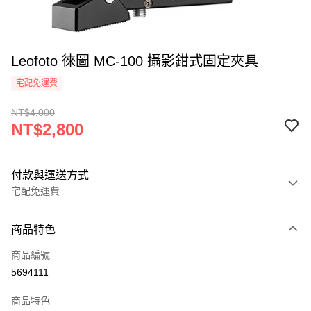
Leofoto 徠圖 MC-100 攝影鉗式固定夾具
宅配免運費
NT$4,000
NT$2,800
付款與運送方式
宅配免運費
付款方式
商品特色
信用卡一次付款
商品編號
信用卡分期付款
5694111
3 期 0 利率 每期
NT$933
21家銀行
商品特色
6 期 0 利率 每期
NT$466
21家銀行
合作金庫商業銀行
第一商業銀行