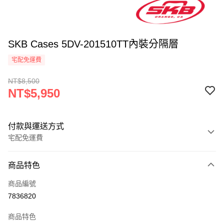
SKB Cases 5DV-201510TT內裝分隔層
宅配免運費
NT$8,500
NT$5,950
付款與運送方式
宅配免運費
付款方式
商品特色
信用卡一次付款
商品編號
信用卡分期付款
7836820
3 期 0 利率 每期
NT$1,983
21家銀行
商品特色
6 期 0 利率 每期
NT$991
21家銀行
合作金庫商業銀行
第一商業銀行