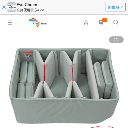
EverChrom
開啟APP
立刻使用官方APP
0
1
/
1