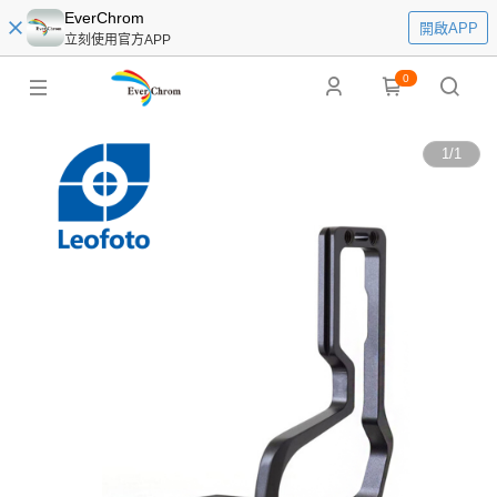
EverChrom
開啟APP
立刻使用官方APP
0
1
/
1