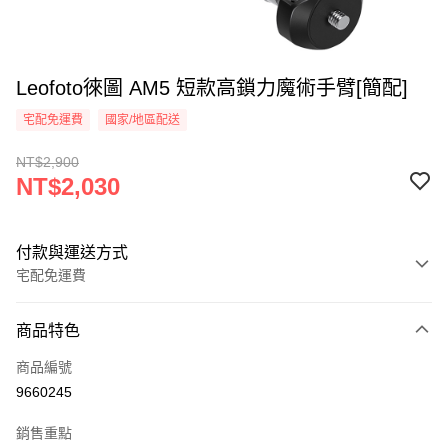
Leofoto徠圖 AM5 短款高鎖力魔術手臂[簡配]
宅配免運費
國家/地區配送
NT$2,900
NT$2,030
付款與運送方式
宅配免運費
付款方式
商品特色
信用卡一次付款
商品編號
信用卡分期付款
9660245
3 期 0 利率 每期
NT$676
21家銀行
銷售重點
6 期 0 利率 每期
NT$338
21家銀行
合作金庫商業銀行
第一商業銀行